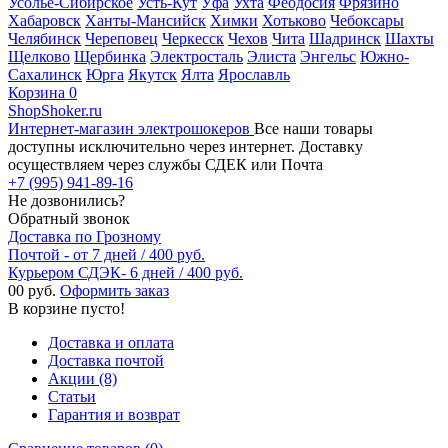
Усолье-Сибирское
Усть-Кут
Уфа
Ухта
Феодосия
Фрязино
Хабаровск
Ханты-Мансийск
Химки
Хотьково
Чебоксары
Челябинск
Череповец
Черкесск
Чехов
Чита
Шадринск
Шахты
Щелково
Щербинка
Электросталь
Элиста
Энгельс
Южно-
Сахалинск
Юрга
Якутск
Ялта
Ярославль
Корзина
0
ShopShoker.ru
Интернет-магазин электрошокеров
Все наши товары
доступны исключительно через интернет. Доставку
осуществляем через службы СДЕК или Почта
+7 (995) 941-89-16
Не дозвонились?
Обратный звонок
Доставка по Грозному
Почтой - от 7 дней / 400 руб.
Курьером СДЭК- 6 дней / 400 руб.
0
0 руб.
Оформить заказ
В корзине пусто!
Доставка и оплата
Доставка почтой
Акции (8)
Статьи
Гарантия и возврат