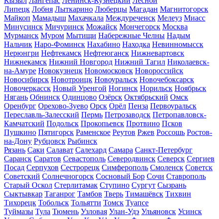
Кызыл
Лангепас
Ленинск-Кузнецкий
Лесной
Липецк
Лобня
Лыткарино
Люберцы
Магадан
Магнитогорск
Майкоп
Мамадыш
Махачкала
Междуреченск
Мелеуз
Миасс
Минусинск
Мичуринск
Можайск
Мончегорск
Москва
Мурманск
Муром
Мытищи
Набережные Челны
Надым
Нальчик
Наро-Фоминск
Нахабино
Находка
Невинномысск
Нерюнгри
Нефтекамск
Нефтеюганск
Нижневартовск
Нижнекамск
Нижний Новгород
Нижний Тагил
Николаевск-
на-Амуре
Новокузнецк
Новомосковск
Новороссийск
Новосибирск
Новотроицк
Новоуральск
Новочебоксарск
Новочеркасск
Новый Уренгой
Ногинск
Норильск
Ноябрьск
Нягань
Обнинск
Одинцово
Озёрск
Октябрьский
Омск
Оренбург
Орехово-Зуево
Орск
Орёл
Пенза
Первоуральск
Переславль-Залесский
Пермь
Петрозаводск
Петропавловск-
Камчатский
Подольск
Прокопьевск
Протвино
Псков
Пушкино
Пятигорск
Раменское
Реутов
Ржев
Россошь
Ростов-
на-Дону
Рубцовск
Рыбинск
Рязань
Саки
Салават
Салехард
Самара
Санкт-Петербург
Саранск
Саратов
Севастополь
Северодвинск
Северск
Сергиев
Посад
Серпухов
Сестрорецк
Симферополь
Смоленск
Советск
Советский
Солнечногорск
Сосновый Бор
Сочи
Ставрополь
Старый Оскол
Стерлитамак
Ступино
Сургут
Сызрань
Сыктывкар
Таганрог
Тамбов
Тверь
Тимашёвск
Тихвин
Тихорецк
Тобольск
Тольятти
Томск
Туапсе
Туймазы
Тула
Тюмень
Узловая
Улан-Удэ
Ульяновск
Усинск