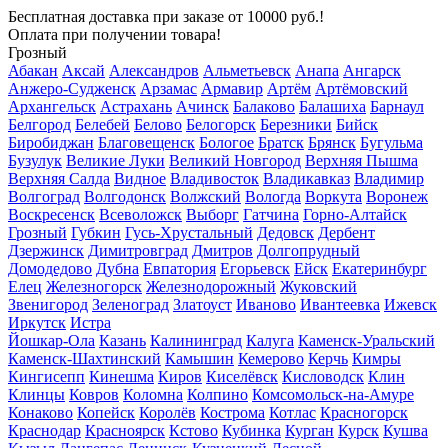
Бесплатная доставка
при заказе от 10000 руб.!
Оплата при получении товара!
Грозный
Абакан
Аксай
Александров
Альметьевск
Анапа
Ангарск
Анжеро-Судженск
Арзамас
Армавир
Артём
Артёмовский
Архангельск
Астрахань
Ачинск
Балаково
Балашиха
Барнаул
Белгород
Белебей
Белово
Белогорск
Березники
Бийск
Биробиджан
Благовещенск
Бологое
Братск
Брянск
Бугульма
Бузулук
Великие Луки
Великий Новгород
Верхняя Пышма
Верхняя Салда
Видное
Владивосток
Владикавказ
Владимир
Волгоград
Волгодонск
Волжский
Вологда
Воркута
Воронеж
Воскресенск
Всеволожск
Выборг
Гатчина
Горно-Алтайск
Грозный
Губкин
Гусь-Хрустальный
Дедовск
Дербент
Дзержинск
Димитровград
Дмитров
Долгопрудный
Домодедово
Дубна
Евпатория
Егорьевск
Ейск
Екатеринбург
Елец
Железногорск
Железнодорожный
Жуковский
Звенигород
Зеленоград
Златоуст
Иваново
Ивантеевка
Ижевск
Иркутск
Истра
Йошкар-Ола
Казань
Калининград
Калуга
Каменск-Уральский
Каменск-Шахтинский
Камышин
Кемерово
Керчь
Кимры
Кингисепп
Кинешма
Киров
Киселёвск
Кисловодск
Клин
Клинцы
Ковров
Коломна
Колпино
Комсомольск-на-Амуре
Конаково
Копейск
Королёв
Кострома
Котлас
Красногорск
Краснодар
Красноярск
Кстово
Кубинка
Курган
Курск
Кушва