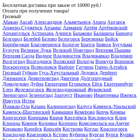
Бесплатная доставка
при заказе от 10000 руб.!
Оплата при получении товара!
Грозный
Абакан
Аксай
Александров
Альметьевск
Анапа
Ангарск
Анжеро-Судженск
Арзамас
Армавир
Артём
Артёмовский
Архангельск
Астрахань
Ачинск
Балаково
Балашиха
Барнаул
Белгород
Белебей
Белово
Белогорск
Березники
Бийск
Биробиджан
Благовещенск
Бологое
Братск
Брянск
Бугульма
Бузулук
Великие Луки
Великий Новгород
Верхняя Пышма
Верхняя Салда
Видное
Владивосток
Владикавказ
Владимир
Волгоград
Волгодонск
Волжский
Вологда
Воркута
Воронеж
Воскресенск
Всеволожск
Выборг
Гатчина
Горно-Алтайск
Грозный
Губкин
Гусь-Хрустальный
Дедовск
Дербент
Дзержинск
Димитровград
Дмитров
Долгопрудный
Домодедово
Дубна
Евпатория
Егорьевск
Ейск
Екатеринбург
Елец
Железногорск
Железнодорожный
Жуковский
Звенигород
Зеленоград
Златоуст
Иваново
Ивантеевка
Ижевск
Иркутск
Истра
Йошкар-Ола
Казань
Калининград
Калуга
Каменск-Уральский
Каменск-Шахтинский
Камышин
Кемерово
Керчь
Кимры
Кингисепп
Кинешма
Киров
Киселёвск
Кисловодск
Клин
Клинцы
Ковров
Коломна
Колпино
Комсомольск-на-Амуре
Конаково
Копейск
Королёв
Кострома
Котлас
Красногорск
Краснодар
Красноярск
Кстово
Кубинка
Курган
Курск
Кушва