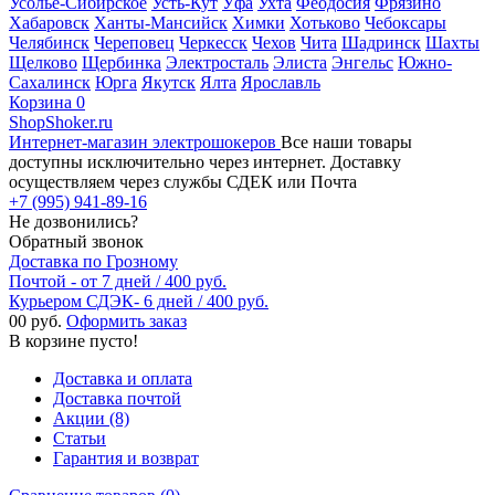
Усолье-Сибирское
Усть-Кут
Уфа
Ухта
Феодосия
Фрязино
Хабаровск
Ханты-Мансийск
Химки
Хотьково
Чебоксары
Челябинск
Череповец
Черкесск
Чехов
Чита
Шадринск
Шахты
Щелково
Щербинка
Электросталь
Элиста
Энгельс
Южно-
Сахалинск
Юрга
Якутск
Ялта
Ярославль
Корзина
0
ShopShoker.ru
Интернет-магазин электрошокеров
Все наши товары
доступны исключительно через интернет. Доставку
осуществляем через службы СДЕК или Почта
+7 (995) 941-89-16
Не дозвонились?
Обратный звонок
Доставка по Грозному
Почтой - от 7 дней / 400 руб.
Курьером СДЭК- 6 дней / 400 руб.
0
0 руб.
Оформить заказ
В корзине пусто!
Доставка и оплата
Доставка почтой
Акции (8)
Статьи
Гарантия и возврат