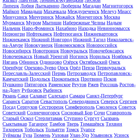
Кызыл
Лангепас
Ленинск-Кузнецкий
Лесной
Липецк
Лобня
Лыткарино
Люберцы
Магадан
Магнитогорск
Майкоп
Мамадыш
Махачкала
Междуреченск
Мелеуз
Миасс
Минусинск
Мичуринск
Можайск
Мончегорск
Москва
Мурманск
Муром
Мытищи
Набережные Челны
Надым
Нальчик
Наро-Фоминск
Нахабино
Находка
Невинномысск
Нерюнгри
Нефтекамск
Нефтеюганск
Нижневартовск
Нижнекамск
Нижний Новгород
Нижний Тагил
Николаевск-
на-Амуре
Новокузнецк
Новомосковск
Новороссийск
Новосибирск
Новотроицк
Новоуральск
Новочебоксарск
Новочеркасск
Новый Уренгой
Ногинск
Норильск
Ноябрьск
Нягань
Обнинск
Одинцово
Озёрск
Октябрьский
Омск
Оренбург
Орехово-Зуево
Орск
Орёл
Пенза
Первоуральск
Переславль-Залесский
Пермь
Петрозаводск
Петропавловск-
Камчатский
Подольск
Прокопьевск
Протвино
Псков
Пушкино
Пятигорск
Раменское
Реутов
Ржев
Россошь
Ростов-
на-Дону
Рубцовск
Рыбинск
Рязань
Саки
Салават
Салехард
Самара
Санкт-Петербург
Саранск
Саратов
Севастополь
Северодвинск
Северск
Сергиев
Посад
Серпухов
Сестрорецк
Симферополь
Смоленск
Советск
Советский
Солнечногорск
Сосновый Бор
Сочи
Ставрополь
Старый Оскол
Стерлитамак
Ступино
Сургут
Сызрань
Сыктывкар
Таганрог
Тамбов
Тверь
Тимашёвск
Тихвин
Тихорецк
Тобольск
Тольятти
Томск
Туапсе
Туймазы
Тула
Тюмень
Узловая
Улан-Удэ
Ульяновск
Усинск