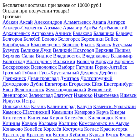
Бесплатная доставка
при заказе от 10000 руб.!
Оплата при получении товара!
Грозный
Абакан
Аксай
Александров
Альметьевск
Анапа
Ангарск
Анжеро-Судженск
Арзамас
Армавир
Артём
Артёмовский
Архангельск
Астрахань
Ачинск
Балаково
Балашиха
Барнаул
Белгород
Белебей
Белово
Белогорск
Березники
Бийск
Биробиджан
Благовещенск
Бологое
Братск
Брянск
Бугульма
Бузулук
Великие Луки
Великий Новгород
Верхняя Пышма
Верхняя Салда
Видное
Владивосток
Владикавказ
Владимир
Волгоград
Волгодонск
Волжский
Вологда
Воркута
Воронеж
Воскресенск
Всеволожск
Выборг
Гатчина
Горно-Алтайск
Грозный
Губкин
Гусь-Хрустальный
Дедовск
Дербент
Дзержинск
Димитровград
Дмитров
Долгопрудный
Домодедово
Дубна
Евпатория
Егорьевск
Ейск
Екатеринбург
Елец
Железногорск
Железнодорожный
Жуковский
Звенигород
Зеленоград
Златоуст
Иваново
Ивантеевка
Ижевск
Иркутск
Истра
Йошкар-Ола
Казань
Калининград
Калуга
Каменск-Уральский
Каменск-Шахтинский
Камышин
Кемерово
Керчь
Кимры
Кингисепп
Кинешма
Киров
Киселёвск
Кисловодск
Клин
Клинцы
Ковров
Коломна
Колпино
Комсомольск-на-Амуре
Конаково
Копейск
Королёв
Кострома
Котлас
Красногорск
Краснодар
Красноярск
Кстово
Кубинка
Курган
Курск
Кушва