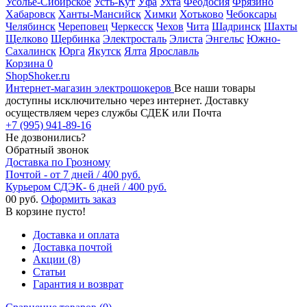
Усолье-Сибирское
Усть-Кут
Уфа
Ухта
Феодосия
Фрязино
Хабаровск
Ханты-Мансийск
Химки
Хотьково
Чебоксары
Челябинск
Череповец
Черкесск
Чехов
Чита
Шадринск
Шахты
Щелково
Щербинка
Электросталь
Элиста
Энгельс
Южно-
Сахалинск
Юрга
Якутск
Ялта
Ярославль
Корзина
0
ShopShoker.ru
Интернет-магазин электрошокеров
Все наши товары
доступны исключительно через интернет. Доставку
осуществляем через службы СДЕК или Почта
+7 (995) 941-89-16
Не дозвонились?
Обратный звонок
Доставка по Грозному
Почтой - от 7 дней / 400 руб.
Курьером СДЭК- 6 дней / 400 руб.
0
0 руб.
Оформить заказ
В корзине пусто!
Доставка и оплата
Доставка почтой
Акции (8)
Статьи
Гарантия и возврат