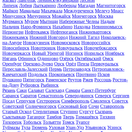
Кызыл
Лангепас
Ленинск-Кузнецкий
Лесной
Липецк
Лобня
Лыткарино
Люберцы
Магадан
Магнитогорск
Майкоп
Мамадыш
Махачкала
Междуреченск
Мелеуз
Миасс
Минусинск
Мичуринск
Можайск
Мончегорск
Москва
Мурманск
Муром
Мытищи
Набережные Челны
Надым
Нальчик
Наро-Фоминск
Нахабино
Находка
Невинномысск
Нерюнгри
Нефтекамск
Нефтеюганск
Нижневартовск
Нижнекамск
Нижний Новгород
Нижний Тагил
Николаевск-
на-Амуре
Новокузнецк
Новомосковск
Новороссийск
Новосибирск
Новотроицк
Новоуральск
Новочебоксарск
Новочеркасск
Новый Уренгой
Ногинск
Норильск
Ноябрьск
Нягань
Обнинск
Одинцово
Озёрск
Октябрьский
Омск
Оренбург
Орехово-Зуево
Орск
Орёл
Пенза
Первоуральск
Переславль-Залесский
Пермь
Петрозаводск
Петропавловск-
Камчатский
Подольск
Прокопьевск
Протвино
Псков
Пушкино
Пятигорск
Раменское
Реутов
Ржев
Россошь
Ростов-
на-Дону
Рубцовск
Рыбинск
Рязань
Саки
Салават
Салехард
Самара
Санкт-Петербург
Саранск
Саратов
Севастополь
Северодвинск
Северск
Сергиев
Посад
Серпухов
Сестрорецк
Симферополь
Смоленск
Советск
Советский
Солнечногорск
Сосновый Бор
Сочи
Ставрополь
Старый Оскол
Стерлитамак
Ступино
Сургут
Сызрань
Сыктывкар
Таганрог
Тамбов
Тверь
Тимашёвск
Тихвин
Тихорецк
Тобольск
Тольятти
Томск
Туапсе
Туймазы
Тула
Тюмень
Узловая
Улан-Удэ
Ульяновск
Усинск