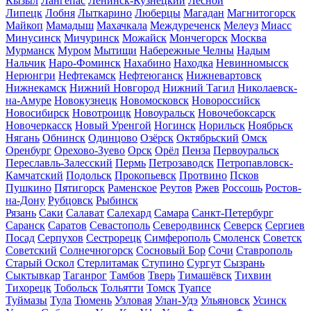
Кызыл
Лангепас
Ленинск-Кузнецкий
Лесной
Липецк
Лобня
Лыткарино
Люберцы
Магадан
Магнитогорск
Майкоп
Мамадыш
Махачкала
Междуреченск
Мелеуз
Миасс
Минусинск
Мичуринск
Можайск
Мончегорск
Москва
Мурманск
Муром
Мытищи
Набережные Челны
Надым
Нальчик
Наро-Фоминск
Нахабино
Находка
Невинномысск
Нерюнгри
Нефтекамск
Нефтеюганск
Нижневартовск
Нижнекамск
Нижний Новгород
Нижний Тагил
Николаевск-
на-Амуре
Новокузнецк
Новомосковск
Новороссийск
Новосибирск
Новотроицк
Новоуральск
Новочебоксарск
Новочеркасск
Новый Уренгой
Ногинск
Норильск
Ноябрьск
Нягань
Обнинск
Одинцово
Озёрск
Октябрьский
Омск
Оренбург
Орехово-Зуево
Орск
Орёл
Пенза
Первоуральск
Переславль-Залесский
Пермь
Петрозаводск
Петропавловск-
Камчатский
Подольск
Прокопьевск
Протвино
Псков
Пушкино
Пятигорск
Раменское
Реутов
Ржев
Россошь
Ростов-
на-Дону
Рубцовск
Рыбинск
Рязань
Саки
Салават
Салехард
Самара
Санкт-Петербург
Саранск
Саратов
Севастополь
Северодвинск
Северск
Сергиев
Посад
Серпухов
Сестрорецк
Симферополь
Смоленск
Советск
Советский
Солнечногорск
Сосновый Бор
Сочи
Ставрополь
Старый Оскол
Стерлитамак
Ступино
Сургут
Сызрань
Сыктывкар
Таганрог
Тамбов
Тверь
Тимашёвск
Тихвин
Тихорецк
Тобольск
Тольятти
Томск
Туапсе
Туймазы
Тула
Тюмень
Узловая
Улан-Удэ
Ульяновск
Усинск