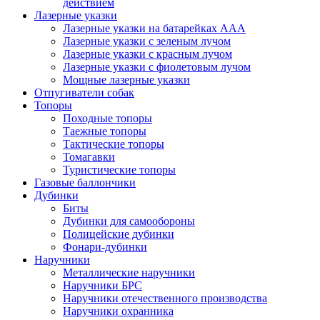
действием
Лазерные указки
Лазерные указки на батарейках ААА
Лазерные указки с зеленым лучом
Лазерные указки с красным лучом
Лазерные указки с фиолетовым лучом
Мощные лазерные указки
Отпугиватели собак
Топоры
Походные топоры
Таежные топоры
Тактические топоры
Томагавки
Туристические топоры
Газовые баллончики
Дубинки
Биты
Дубинки для самообороны
Полицейские дубинки
Фонари-дубинки
Наручники
Металлические наручники
Наручники БРС
Наручники отечественного производства
Наручники охранника