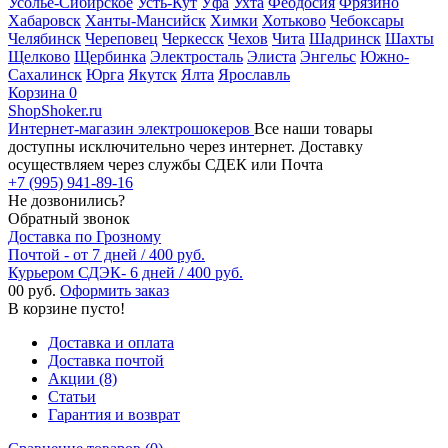
Усолье-Сибирское
Усть-Кут
Уфа
Ухта
Феодосия
Фрязино
Хабаровск
Ханты-Мансийск
Химки
Хотьково
Чебоксары
Челябинск
Череповец
Черкесск
Чехов
Чита
Шадринск
Шахты
Щелково
Щербинка
Электросталь
Элиста
Энгельс
Южно-
Сахалинск
Юрга
Якутск
Ялта
Ярославль
Корзина
0
ShopShoker.ru
Интернет-магазин электрошокеров
Все наши товары
доступны исключительно через интернет. Доставку
осуществляем через службы СДЕК или Почта
+7 (995) 941-89-16
Не дозвонились?
Обратный звонок
Доставка по Грозному
Почтой - от 7 дней / 400 руб.
Курьером СДЭК- 6 дней / 400 руб.
0
0 руб.
Оформить заказ
В корзине пусто!
Доставка и оплата
Доставка почтой
Акции (8)
Статьи
Гарантия и возврат