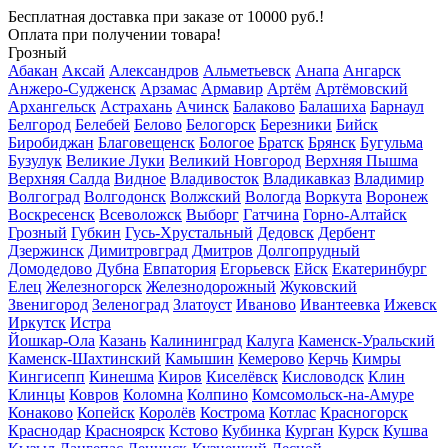
Бесплатная доставка
при заказе от 10000 руб.!
Оплата при получении товара!
Грозный
Абакан
Аксай
Александров
Альметьевск
Анапа
Ангарск
Анжеро-Судженск
Арзамас
Армавир
Артём
Артёмовский
Архангельск
Астрахань
Ачинск
Балаково
Балашиха
Барнаул
Белгород
Белебей
Белово
Белогорск
Березники
Бийск
Биробиджан
Благовещенск
Бологое
Братск
Брянск
Бугульма
Бузулук
Великие Луки
Великий Новгород
Верхняя Пышма
Верхняя Салда
Видное
Владивосток
Владикавказ
Владимир
Волгоград
Волгодонск
Волжский
Вологда
Воркута
Воронеж
Воскресенск
Всеволожск
Выборг
Гатчина
Горно-Алтайск
Грозный
Губкин
Гусь-Хрустальный
Дедовск
Дербент
Дзержинск
Димитровград
Дмитров
Долгопрудный
Домодедово
Дубна
Евпатория
Егорьевск
Ейск
Екатеринбург
Елец
Железногорск
Железнодорожный
Жуковский
Звенигород
Зеленоград
Златоуст
Иваново
Ивантеевка
Ижевск
Иркутск
Истра
Йошкар-Ола
Казань
Калининград
Калуга
Каменск-Уральский
Каменск-Шахтинский
Камышин
Кемерово
Керчь
Кимры
Кингисепп
Кинешма
Киров
Киселёвск
Кисловодск
Клин
Клинцы
Ковров
Коломна
Колпино
Комсомольск-на-Амуре
Конаково
Копейск
Королёв
Кострома
Котлас
Красногорск
Краснодар
Красноярск
Кстово
Кубинка
Курган
Курск
Кушва